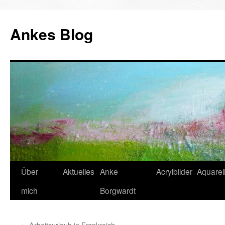
Ankes Blog
Zum
Über
Aktuelles
Anke
Acrylbilder
Aquarell
Inhalt
mich
Borgwardt
springen
←
Arbeitsurlaub in Frankreich