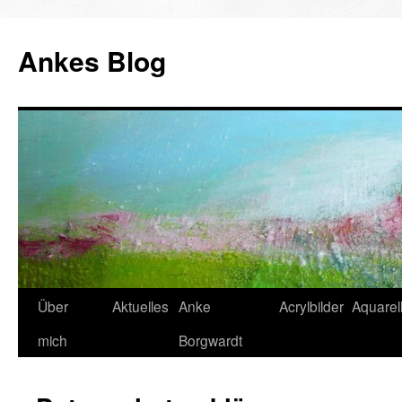
Ankes Blog
Zum
Über
Aktuelles
Anke
Acrylbilder
Aquarell
Inhalt
mich
Borgwardt
springen