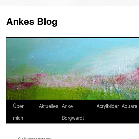
Ankes Blog
Zum
Über
Aktuelles
Anke
Acrylbilder
Aquarell
Inhalt
mich
Borgwardt
springen
←
Geburtstagstorte