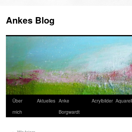
Ankes Blog
Zum
Über
Aktuelles
Anke
Acrylbilder
Aquarell
Inhalt
mich
Borgwardt
springen
←
Wir feiern